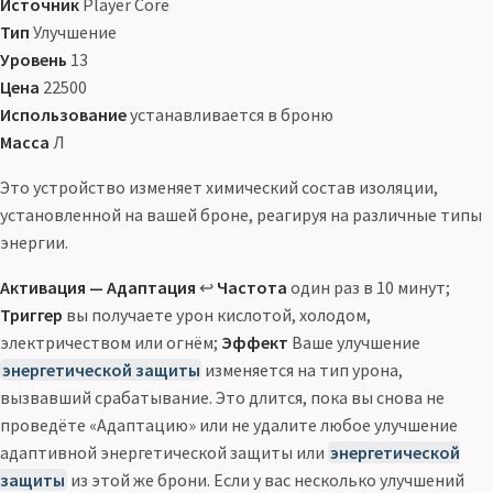
Источник
Player Core
Тип
Улучшение
Уровень
13
Цена
22500
Использование
устанавливается в броню
Масса
Л
Это устройство изменяет химический состав изоляции,
установленной на вашей броне, реагируя на различные типы
энергии.
Активация — Адаптация
↩
Частота
один раз в 10 минут;
Триггер
вы получаете урон кислотой, холодом,
электричеством или огнём;
Эффект
Ваше улучшение
энергетической защиты
изменяется на тип урона,
вызвавший срабатывание. Это длится, пока вы снова не
проведёте «Адаптацию» или не удалите любое улучшение
адаптивной энергетической защиты или
энергетической
защиты
из этой же брони. Если у вас несколько улучшений