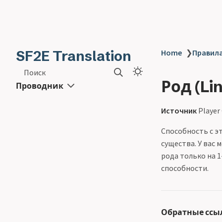
SF2E Translation
Home
❯
Правила
Поиск
Род (Li
Проводник
Источник
Player
Способность с э
существа. У вас
рода только на 1
способности.
Обратные ссы