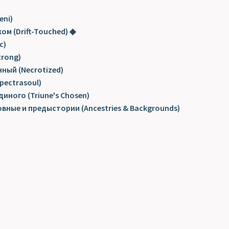
eni)
м (Drift-Touched) ◆
c)
trong)
ный (Necrotized)
pectrasoul)
иного (Triune's Chosen)
овные и предыстории (Ancestries & Backgrounds)