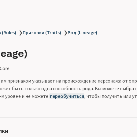
 (Rules)
❯
Признаки (Traits)
❯
Род (Lineage)
neage)
 Core
тим признаком указывает на происхождение персонажа от оп
 может быть только одна способность рода. Вы можете выбра
-м уровне и не можете
переобучиться
, чтобы получить или у
лки