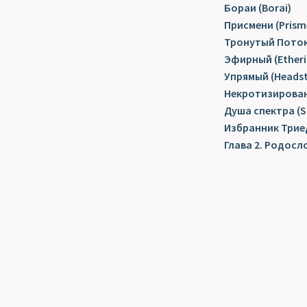
Бораи (Borai)
Присмени (Prism
Тронутый Потоко
Эфирный (Etheri
Упрямый (Heads
Некротизирован
Душа спектра (S
Избранник Триед
Глава 2. Родосл