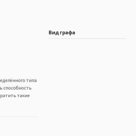
Вид графа
ределённого типа
ть способность
тратить такие