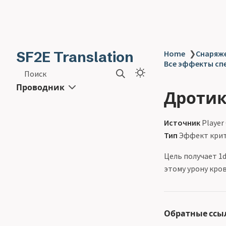
SF2E Translation
Home
❯
Снаряже
Все эффекты спец
Поиск
Проводник
Дротик 
Источник
Player
Тип
Эффект крит
Цель получает 1
этому урону кро
Обратные ссы