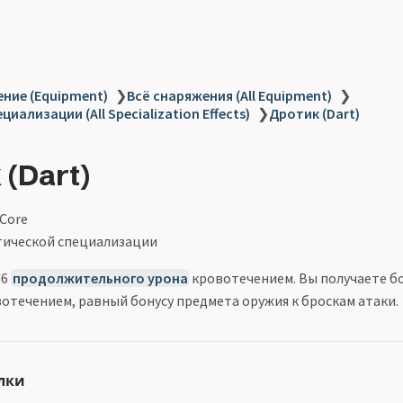
ние (Equipment)
❯
Всё снаряжения (All Equipment)
❯
иализации (All Specialization Effects)
❯
Дротик (Dart)
(Dart)
 Core
ической специализации
d6
продолжительного урона
кровотечением. Вы получаете бо
вотечением, равный бонусу предмета оружия к броскам атаки.
лки