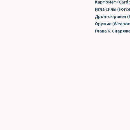
Картомёт (Card s
Игла силы (Force
Дрон-сюрикен (S
Оружие (Weapon
Глава 6. Снаряж