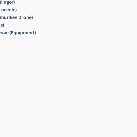
linger)
 needle)
huriken Drone)
s)
ение (Equipment)