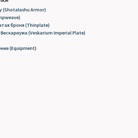
лки
 (Shotalashu Armor)
mpweave)
ая броня (Thinplate)
Вескариума (Veskarium Imperial Plate)
ение (Equipment)