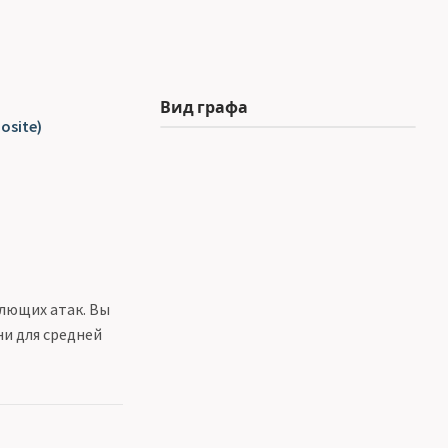
Вид графа
osite)
лющих атак. Вы
и для средней