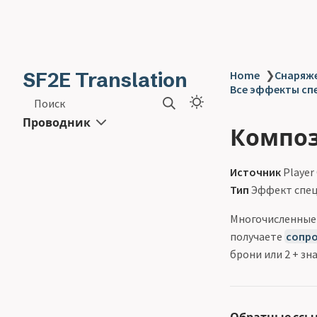
SF2E Translation
Home
❯
Снаряже
Все эффекты спец
Поиск
Проводник
Композ
Источник
Player
Тип
Эффект спец
Многочисленные
получаете
сопро
брони или 2 + зн