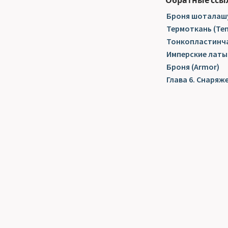
Обратные ссы
Броня шоталашу
Термоткань (Te
Тонкопластинчат
Имперские латы 
Броня (Armor)
Глава 6. Снаряж