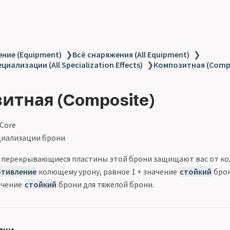
ние (Equipment)
❯
Всё снаряжения (All Equipment)
❯
иализации (All Specialization Effects)
❯
Композитная (Comp
итная (Composite)
 Core
иализации брони
 перекрывающиеся пластины этой брони защищают вас от ко
тивление
колющему урону, равное 1 + значение
стойкий
брон
ачение
стойкий
брони для тяжёлой брони.