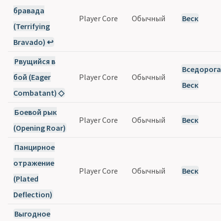
бравада
Player Core
Обычный
Веск
(Terrifying
Bravado) ↩
Рвущийся в
Вседорога
бой (Eager
Player Core
Обычный
Веск
Combatant) ◇
Боевой рык
Player Core
Обычный
Веск
(Opening Roar)
Панцирное
отражение
Player Core
Обычный
Веск
(Plated
Deflection)
Выгодное