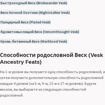
Быстроходный Веск (Briskwander Vesk)
Веск Ночной Охотник (Nightstalker Vesk)
Панцирный Веск (Plated Vesk)
Ядовитомыслящий Веск (Venomthought Vesk)
Кровь-битвенный Веск (Warblood Vesk)
Способности родословной Веск (Vesk
Ancestry Feats)
На 1-м уровне вы получаете одну способность родословной, и
затем получаете дополнительную способность родословной
каждые 4 уровня (на 5-м, 9-м, 13-м и 17-м уровнях). Будучи
веском, вы выбираете из следующих способностей
родословной.