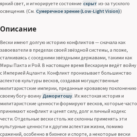
яркий свет, и игнорируете состояние
скрыт
из-за тусклого
освещения. (См.
Сумеречное зрение (Low-Light Vision)
)
Описание
Вески имеют долгую историю конфликтов — сначала как
завоеватели в пределах своей звёздной системы, а позже,
сталкиваясь с соседними звёздными державами, такими как
Миры Пакта и Рой. В настоящее время Вескариум ведёт войну
с Империей Ацланти. Конфликт пронизывает большинство
аспектов культуры весков, создавая могущественные
милитаристские империи, преданные кровавому поклонению
своему богу-воину
Даморитошу
. Их жестокая история и
милитаристские ценности формируют весков, которые часто
принимают конфликт и ценят силу, долг и личный кодекс
чести. Отдельные вески столь же склонны применять эти
культурные ценности к другим аспектам жизни, помимо
сражений, особенно в бизнесе и спорте, а некоторые вески