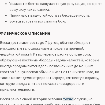
Уважают и боятся вашу жестокую репутацию, но ценят
вашу силу как союзника.
Принимают вашу стойкость за бессердечность.
Боятся встретиться с вами в бою.
Физическое Описание
Вески достигают роста до 7 футов, обычно обладают
мускулистым телосложением и покрыты прочной,
чешуйчатой кожей. Из их черепов растут острые рога,
образующие костяные «бороды» вдоль челюстей, которые
иногда продолжаются вдоль позвоночника до мощных
хвостов. Чешуя весков обычно имеет оттенки зелёного, но
также может демонстрировать яркую, пятнистую окраску,
которую иногда считают показателем здоровья и
привлекательности.
Вески рано в своей истории освоили
техно
оружие, но
сохранили мощные когти и зубы природных хищников. Они