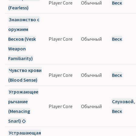
Player Core
Обычный
Веск
(Fearless)
Знакомство с
оружием
Весков (Vesk
Player Core
Обычный
Веск
Weapon
Familiarity)
Чувство крови
Player Core
Обычный
Веск
(Blood Sense)
Угрожающее
рычание
Слуховой
,
Player Core
Обычный
(Menacing
Веск
Snarl) ◇
Устрашающая