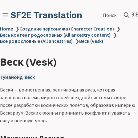
SF2E Translation
Поиск
Home
❯
Создание персонажа (Character Creation)
❯
Весь контент родословных (All ancestry content)
❯
Все родословные (All ancestries)
❯
Веск (Vesk)
Веск (Vesk)
Гуманоид
Веск
Вески — воинственная, рептилоидная раса, которая
завоевала восемь миров своей звёздной системы вскоре
после разработки космических полётов, образовав империю
Вескариум. Вески склонны принимать конфликт и уважать
силу и военную мощь.