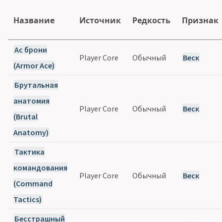
Название
Источник
Редкость
Признак
Ас брони
Player Core
Обычный
Веск
(Armor Ace)
Брутальная
анатомия
Player Core
Обычный
Веск
(Brutal
Anatomy)
Тактика
командования
Player Core
Обычный
Веск
(Command
Tactics)
Бесстрашный