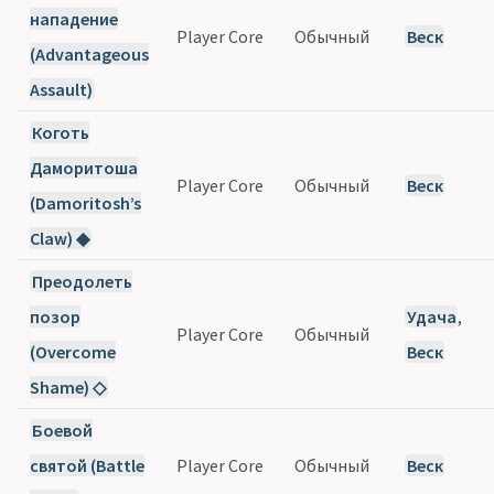
нападение
Player Core
Обычный
Веск
(Advantageous
Assault)
Коготь
Даморитоша
Player Core
Обычный
Веск
(Damoritosh’s
Claw) ◆
Преодолеть
позор
Удача
,
Player Core
Обычный
(Overcome
Веск
Shame) ◇
Боевой
святой (Battle
Player Core
Обычный
Веск