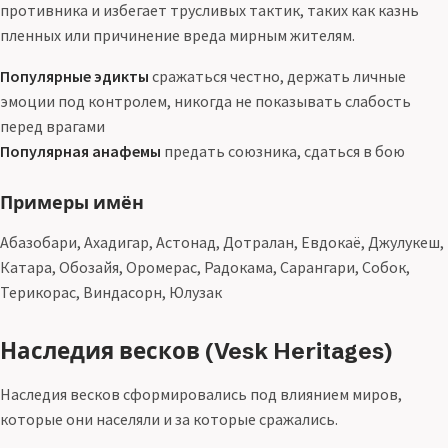
противника и избегает трусливых тактик, таких как казнь
пленных или причинение вреда мирным жителям.
Популярные эдикты
сражаться честно, держать личные
эмоции под контролем, никогда не показывать слабость
перед врагами
Популярная анафемы
предать союзника, сдаться в бою
Примеры имён
Абазобари, Ахадигар, Астонад, Дотралан, Евдокаё, Джулукеш,
Катара, Обозайя, Оромерас, Радокама, Сарангари, Собок,
Терикорас, Виндасорн, Юлузак
Наследия весков (Vesk Heritages)
Наследия весков сформировались под влиянием миров,
которые они населяли и за которые сражались.