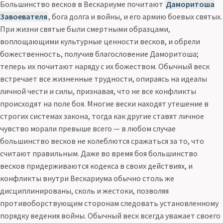
Большинство весков в Вескариуме почитают
Даморитоша
Завоевателя
, бога долга и войны, и его армию боевых святых.
При жизни святые были смертными образцами,
воплощающими культурные ценности весков, и обрели
божественность, получив благословение Даморитоша;
теперь их почитают наряду с их божеством. Обычный веск
встречает все жизненные трудности, опираясь на идеалы
личной чести и силы, признавая, что не все конфликты
происходят на поле боя. Многие вески находят утешение в
строгих системах закона, тогда как другие ставят личное
чувство морали превыше всего — в любом случае
большинство весков не колеблются сражаться за то, что
считают правильным. Даже во время боя большинство
весков придерживаются кодекса в своих действиях, и
конфликты внутри Вескариума обычно столь же
дисциплинированы, сколь и жестоки, позволяя
противоборствующим сторонам следовать установленному
порядку ведения войны. Обычный веск всегда уважает своего