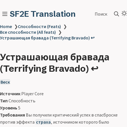
SF2E Translation
Поиск
Home
❯
Способности (Feats)
❯
Все способности (All feats)
❯
Устрашающая бравада (Terrifying Bravado) ↩
Устрашающая бравада
(Terrifying Bravado) ↩
Веск
Источник
Player Core
Тип
Способность
Уровень
5
Требования
Вы получили критический успех в спасброске
против эффекта
страха
, источником которого было