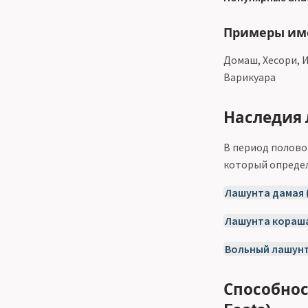
Примеры им
Домаш, Хесори, И
Варикуара
Наследия 
В период полово
который определ
Лашунта дамая 
Лашунта кораша
Вольный лашунт
Способнос