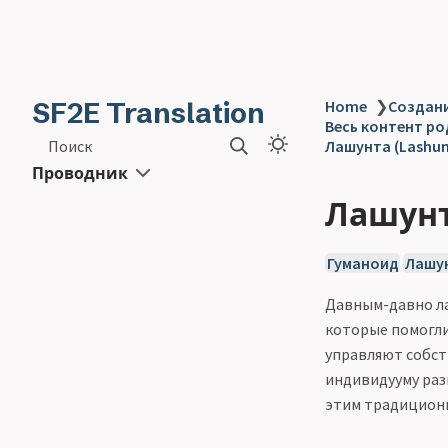
SF2E Translation
Home
❯
Создани
Весь контент род
Поиск
Лашунта (Lashun
Проводник
Лашунт
Гуманоид
Лашу
Давным-давно ла
которые помогли
управляют собст
индивидууму раз
этим традицион