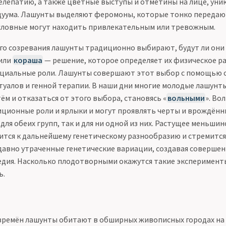
елепатию, а также цветные выступы и отметины на лице, уни
уума. Лашунты выделяют феромоны, которые тонко передают
словные могут находить привлекательным или тревожным.
го созревания лашунты традиционно выбирают, будут ли он
или
кораша
— решение, которое определяет их физическое ра
оциальные роли. Лашунты совершают этот выбор с помощью 
туалов и генной терапии. В наши дни многие молодые лашунт
м и отказаться от этого выбора, становясь «
вольными
». Во
ционные роли и ярлыки и могут проявлять черты и врождённ
для обеих групп, так и для ни одной из них. Растущее меньши
ится к дальнейшему генетическому разнообразию и стремитс
давно утраченные генетические вариации, создавая соверше
дия. Насколько плодотворными окажутся такие эксперимент
ь.
времён лашунты обитают в обширных живописных городах на 