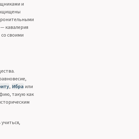
ищниками и
 защищены
боронительными
 — кавалерия
 со своими
ества.
равновесие,
риту
,
Ибра
или
фию, такую как
 историческим
 учиться,