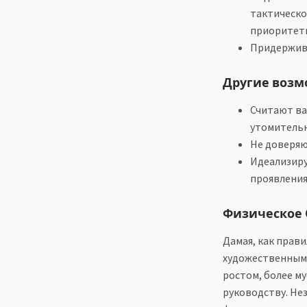
тактическо
приоритет
Придержива
Другие воз
Считают ва
утомитель
Не доверяю
Идеализиру
проявления
Физическое
Дамая, как прав
художественным 
ростом, более му
руководству. Не