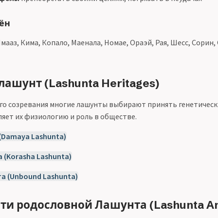
ён
мааз, Кима, Копало, Маенала, Номае, Ораэй, Рая, Шесс, Сорин,
лашунт (Lashunta Heritages)
го созревания многие лашунты выбирают принять генетическ
яет их физиологию и роль в обществе.
(Damaya Lashunta)
 (Korasha Lashunta)
а (Unbound Lashunta)
ти родословной Лашунта (Lashunta A