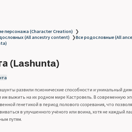
е персонажа (Character Creation)
❯
ословных (All ancestry content)
❯
Все родословные (All ance
ta)
а (Lashunta)
нта
шунты развили псионические способности и уникальный ди
 им выжить на их родном мире Кастровель. В современную э
венной генетикой в период полового созревания, что позвол
виваться в улучшенного учёного или воина, хотя не каждый ла
ным путям.