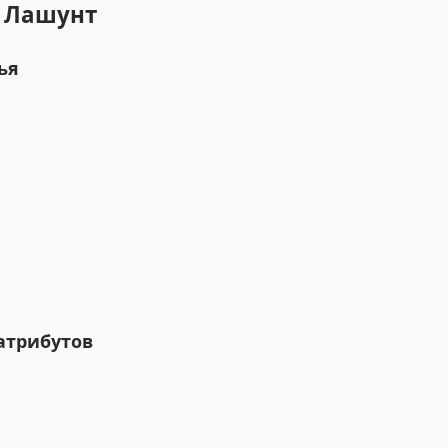
 Лашунт
ья
атрибутов