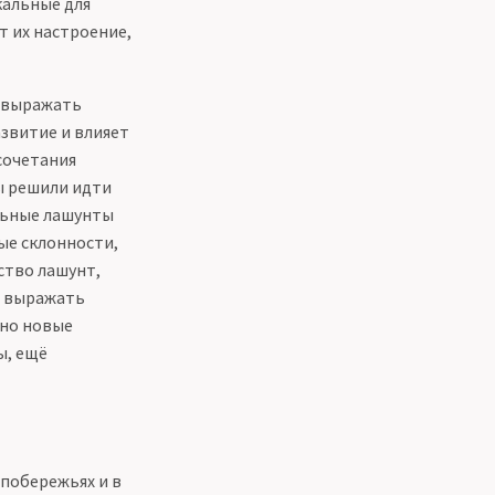
кальные для
 их настроение,
и выражать
звитие и влияет
сочетания
ы решили идти
льные лашунты
ые склонности,
нство лашунт,
я выражать
нно новые
ы, ещё
побережьях и в