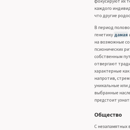
фокусируют их т
каждого индивид
что другие родо
В период полово
генетику
дамая
на возможные с
псионических ри
собственным путё
отвергают тради
характерные как 
напротив, стрем
уникальные или 
выбранные насле
предстоит узнат
Общество
С незапамятных 