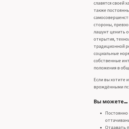
славятся своей 
также постоянны
самосовершенств
стороны, превзо
лашунт ценить о
открытия, техно
традиционной ро
социальные норм
собственные инте
положения в общ
Если вы хотите 
врождёнными пси
Вы можете…
Постоянно 
оттачивани
Отдавать п