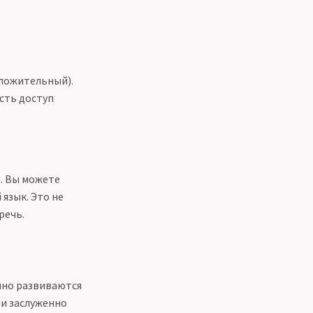
ложительный).
есть доступ
. Вы можете
язык. Это не
речь.
нно развиваются
ни заслуженно