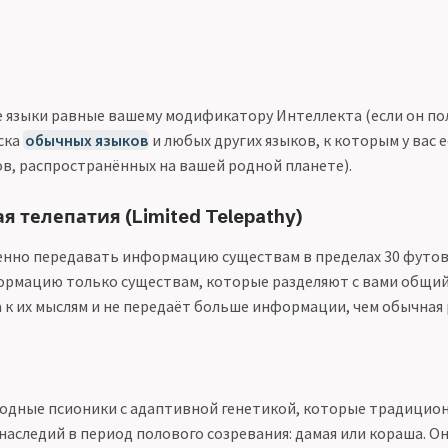
языки равные вашему модификатору Интеллекта (если он по
ска
обычных языков
и любых других языков, к которым у вас 
ов, распространённых на вашей родной планете).
 телепатия (Limited Telepathy)
нно передавать информацию существам в пределах 30 футов
рмацию только существам, которые разделяют с вами общий 
 к их мыслям и не передаёт больше информации, чем обычная 
дные псионики с адаптивной генетикой, которые традицио
 наследий в период полового созревания: дамая или кораша. О