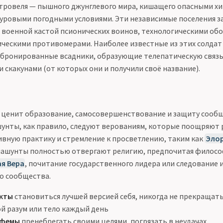
стровеля — пышного джунглевого мира, кишащего опасными х
уровыми погодными условиями. Эти независимые поселения
военной кастой псионических воинов, технологическими о
ическими противомерами. Наиболее известные из этих солдат
 бронированные всадники, образующие телепатическую связь
скакунами (от которых они и получили своё название).
 ценит образование, самосовершенствование и защиту сообщ
унты, как правило, следуют верованиям, которые поощряют 
ивную практику и стремление к просветлению, таким как
Эло
 лашунты полностью отвергают религию, предпочитая филосо
я Вера
, почитание государственного лидера или следование
о сообщества.
кты
становиться лучшей версией себя, никогда не прекращать
й разум или тело каждый день
афемы
пренебрегать своими целями, погрязать в неудачах