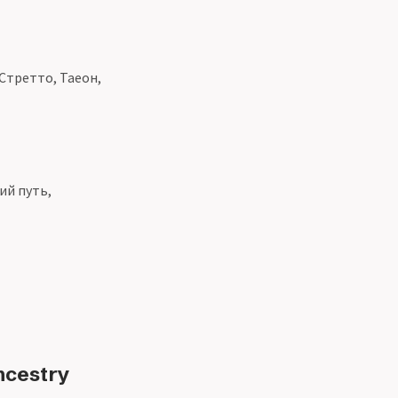
 Стретто, Таеон,
ий путь,
ncestry