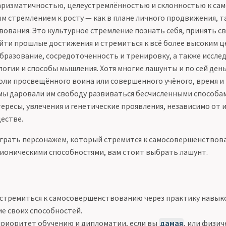
харизматичностью, целеустремлённостью и склонностью к сам
м стремлением к росту — как в плане личного продвижения, т
ования. Это культурное стремление познать себя, принять с
йти прошлые достижения и стремиться к всё более высоким 
бразование, сосредоточенность и тренировку, а также иссле
логии и способы мышления. Хотя многие лашунты и по сей ден
ли просвещённого воина или совершенного учёного, время 
ы даровали им свободу развиваться бесчисленными способа
ресы, увлечения и генетические проявления, независимо от и
естве.
играть персонажем, который стремится к самосовершенствов
оническими способностями, вам стоит выбрать лашунт.
стремиться к самосовершенствованию через практику навык
е своих способностей.
риоритет обучению и дипломатии, если вы
дамая
, или физи