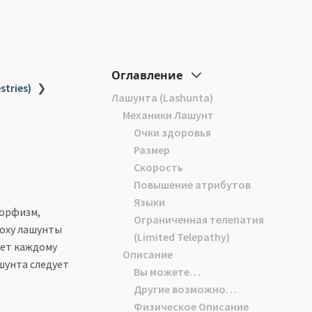
Оглавление
stries)
❯
Лашунта (Lashunta)
Механики Лашунт
Очки здоровья
Размер
Скорость
Повышение атрибутов
Языки
морфизм,
Ограниченная телепатия
поху лашунты
(Limited Telepathy)
яет каждому
Описание
шунта следует
Вы можете…
Другие возможно…
Физическое Описание