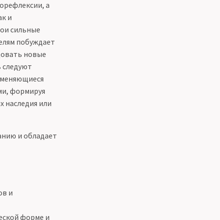
орефлексии, а
ак и
вои сильные
целям побуждает
довать новые
ь следуют
и меняющиеся
ми, формируя
х наследия или
анию и обладает
ов и
ческой форме и