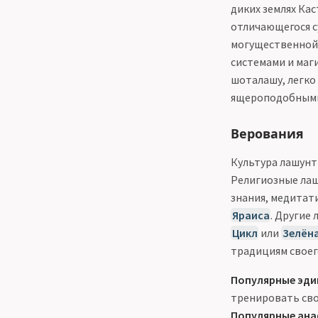
диких землях Ка
отличающегося с
могущественной 
системами и маг
шоталашу, легко
ящероподобными 
Верования
Культура лашунт
Религиозные лаш
знания, медитат
Яраиса
. Другие
Цикл
или
Зелёна
традициям своег
Популярные эди
тренировать сво
Популярные ан