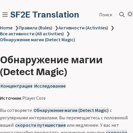
SF2E Translation
Поиск
Home
❯
Правила (Rules)
❯
Активности (Activities)
❯
Все активности (All activities)
❯
Обнаружение магии (Detect Magic)
Обнаружение магии
(Detect Magic)
Концентрация
Исследование
Источник
Player Core
Вы сотворяете
Обнаружение магии (Detect Magic)
с
регулярными интервалами. Вы перемещаетесь с половиной
вашей
скорости путешествия
или медленнее. У вас нет
шанса случайно пропустить магическую ауру при
скорости