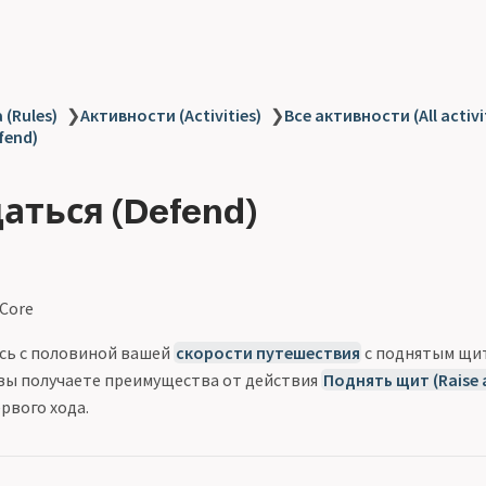
 (Rules)
❯
Активности (Activities)
❯
Все активности (All activi
fend)
ться (Defend)
 Core
сь с половиной вашей
скорости путешествия
с поднятым щит
 вы получаете преимущества от действия
Поднять щит (Raise a
рвого хода.