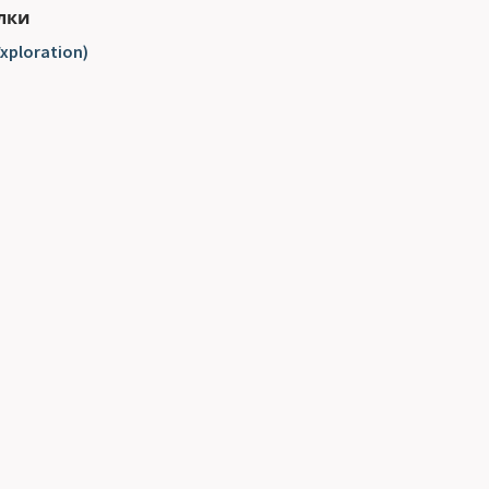
лки
xploration)