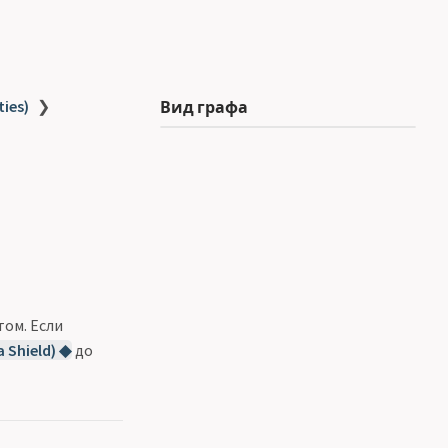
ties)
❯
Вид графа
ом. Если
 Shield) ◆
до