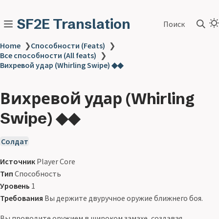
SF2E Translation
Поиск
Home
❯
Способности (Feats)
❯
Все способности (All feats)
❯
Вихревой удар (Whirling Swipe) ◆◆
Вихревой удар (Whirling
Swipe) ◆◆
Солдат
Источник
Player Core
Тип
Способность
Уровень
1
Требования
Вы держите двуручное оружие ближнего боя.
Вы проводите оружием в широком замахе, создавая