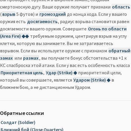
смертоносную дугу. Ваше оружие получает признаки
область
(
взрыв
5 футов) и
громоздкий
до конца хода. Если у вашего
оружия есть
досягаемость
, радиус взрыва становится равен
досягаемости вашего оружия. Совершите
Огонь по области
(Area Fire) ◆◆
требуемым оружием, центрируя взрыв на углу
клетки, которую вы занимаете. Вы не затрагиваетесь
взрывом. Если вы используете оружие с признаком
обратный
замах
или
размах
, вы получаете бонус обстоятельства +1 к
КС спасброска этой атаки. Если у вас есть особенность класса
Приоритетная цель
,
Удар (Strike) ◆
приоритетной цели,
который вы совершаете, является
Ударом (Strike) ◆
в
ближнем бою, а не дистанционным Ударом.
Обратные ссылки
Солдат (Soldier)
Ближний бой (Close Quarters)