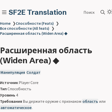
SF2E Translation
Поиск
Home
❯
Способности (Feats)
❯
Все способности (All feats)
❯
Расширенная область (Widen Area) ◆
Расширенная область
(Widen Area) ◆
Манипуляция
Солдат
Источник
Player Core
Тип
Способность
Уровень
4
Требования
Вы держите оружие с признаком
область
или
автоматическое
.