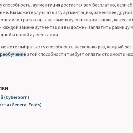
у способность, аугментация достаётся вам бесплатно, если её
ниже. Вы можете улучшать эту аугментацию, заменяя её друго
овня или тратя отдых на замену аугментации так же, как если
и каждой замене аугментации вы должны заплатить разницу 
дной и новой аугментации.
можете выбрать эту способность несколько раз, каждый раз
реобучение
этой способности требует оплаты стоимости ис
лки
 (Cyberborn)
ти (General Feats)