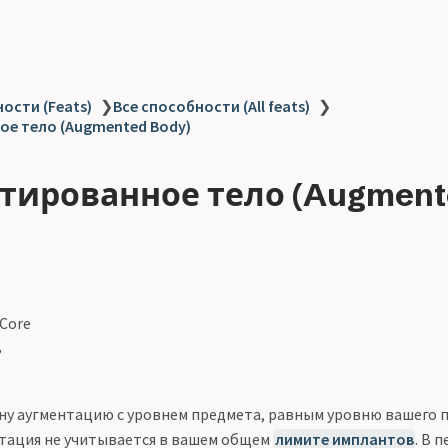
ости (Feats)
❯
Все способности (All feats)
❯
ое тело (Augmented Body)
тированное тело (Augment
 Core
ь
ну аугментацию с уровнем предмета, равным уровню вашего 
нтация не учитывается в вашем общем
лимите имплантов
. В 