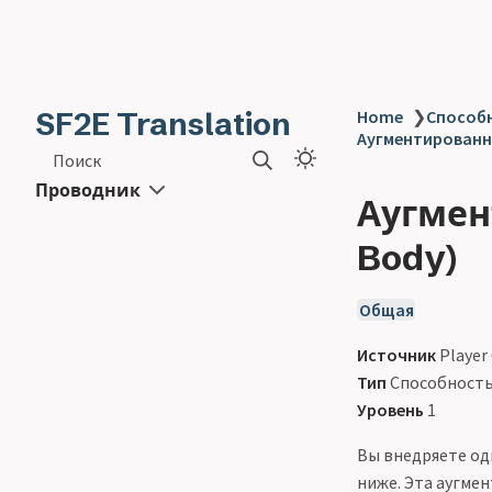
SF2E Translation
Home
❯
Способн
Аугментированн
Поиск
Проводник
Аугмен
Body)
Общая
Источник
Player
Тип
Способност
Уровень
1
Вы внедряете од
ниже. Эта аугме