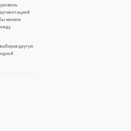
 уровень
й аугментацией
 бы меняли
между
 выбирая другую
ходной