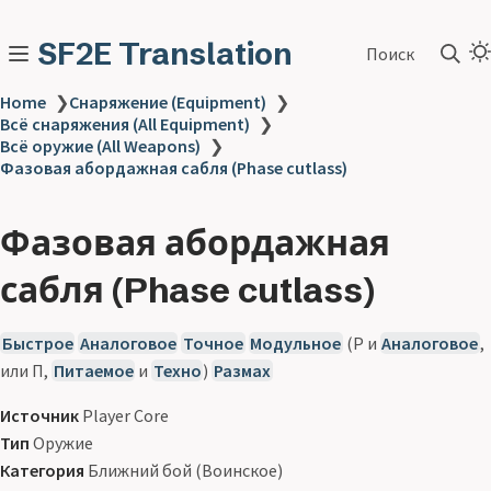
SF2E Translation
Поиск
Home
❯
Снаряжение (Equipment)
❯
Всё снаряжения (All Equipment)
❯
Всё оружие (All Weapons)
❯
Фазовая абордажная сабля (Phase cutlass)
Фазовая абордажная
сабля (Phase cutlass)
Быстрое
Аналоговое
Точное
Модульное
(Р и
Аналоговое
,
или П,
Питаемое
и
Техно
)
Размах
Источник
Player Core
Тип
Оружие
Категория
Ближний бой (Воинское)