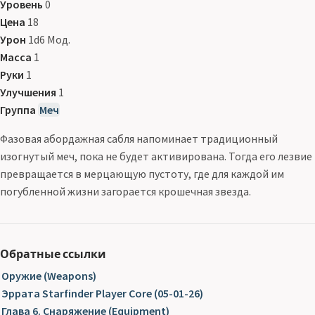
Уровень
0
Цена
18
Урон
1d6 Мод.
Масса
1
Руки
1
Улучшения
1
Группа
Меч
Фазовая абордажная сабля напоминает традиционный
изогнутый меч, пока не будет активирована. Тогда его лезвие
превращается в мерцающую пустоту, где для каждой им
погубленной жизни загорается крошечная звезда.
Обратные ссылки
Оружие (Weapons)
Эррата Starfinder Player Core (05-01-26)
Глава 6. Снаряжение (Equipment)