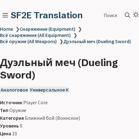
SF2E Translation
Поиск
Home
❯
Снаряжение (Equipment)
❯
Всё снаряжения (All Equipment)
❯
Всё оружие (All Weapons)
❯
Дуэльный меч (Dueling Sword)
Дуэльный меч (Dueling
Sword)
Аналоговое
Универсальное К
Источник
Player Core
Тип
Оружие
Категория
Ближний бой (Воинское)
Уровень
0
Цена
10