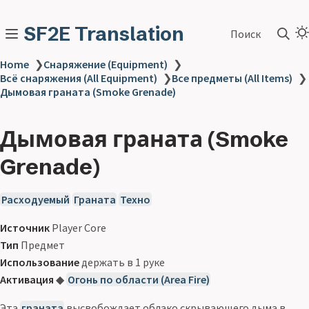
SF2E Translation
Поиск
Home
❯
Снаряжение (Equipment)
❯
Всё снаряжения (All Equipment)
❯
Все предметы (All Items)
❯
Дымовая граната (Smoke Grenade)
Дымовая граната (Smoke
Grenade)
Расходуемый
Граната
Техно
Источник
Player Core
Тип
Предмет
Использование
держать в 1 руке
Активация
◆
Огонь по области (Area Fire)
Эта
граната
высвобождает облако скрывающего дыма в