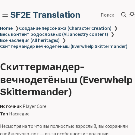
SF2E Translation
Поиск
Home
❯
Создание персонажа (Character Creation)
❯
Весь контент родословных (All ancestry content)
❯
Все наследия (All heritages)
❯
Скиттермандер вечнодетёныш (Everwhelp Skittermander)
Скиттермандер-
вечнодетёныш (Everwhelp
Skittermander)
Источник
Player Core
Тип
Наследие
Несмотря на то что вы полностью взрослый, вы сохранили
свой желудко-рот — из-за особенности эволюции,