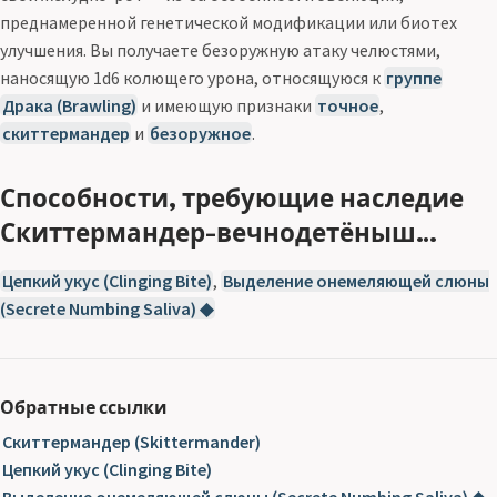
преднамеренной генетической модификации или биотех
улучшения. Вы получаете безоружную атаку челюстями,
наносящую 1d6 колющего урона, относящуюся к
группе
Драка (Brawling)
и имеющую признаки
точное
,
скиттермандер
и
безоружное
.
Способности, требующие наследие
Скиттермандер-вечнодетёныш…
Цепкий укус (Clinging Bite)
,
Выделение онемеляющей слюны
(Secrete Numbing Saliva) ◆
Обратные ссылки
Скиттермандер (Skittermander)
Цепкий укус (Clinging Bite)