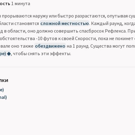
ость
1 минута
ы прорываются наружу или быстро разрастаются, опутывая сущ
бласти становятся
сложной местностью
. Каждый раунд, ког
од в области, оно должно совершить спасбросок Рефлекса. Пр
бстоятельства -10 футов к своей Скорости, пока не покинет 
вале оно также
обездвижено
на 1 раунд. Существа могут по
pe) ◆
, чтобы снять эти эффекты.
лки
e)
al)