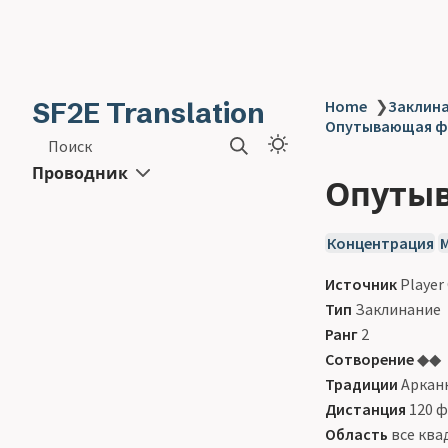
SF2E Translation
Home
❯
Заклинан
Опутывающая фло
Поиск
Проводник
Опутыв
Концентрация
Источник
Player
Тип
Заклинание
Ранг
2
Сотворение
◆◆
Традиции
Аркан
Дистанция
120 
Область
все ква