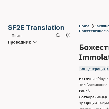
SF2E Translation
Home
❯
Заклинан
Божественное со
Поиск
Проводник
Божест
Immolat
Концентрация
Источник
Player
Тип
Заклинание
Ранг
5
Сотворение
◆◆
Традиции
Сакра