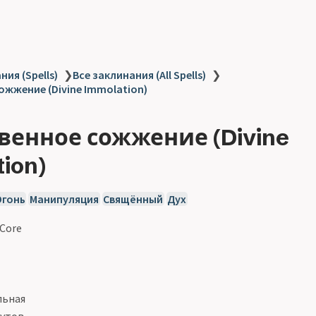
ия (Spells)
❯
Все заклинания (All Spells)
❯
жжение (Divine Immolation)
венное сожжение (Divine
ion)
Огонь
Манипуляция
Свящённый
Дух
 Core
льная