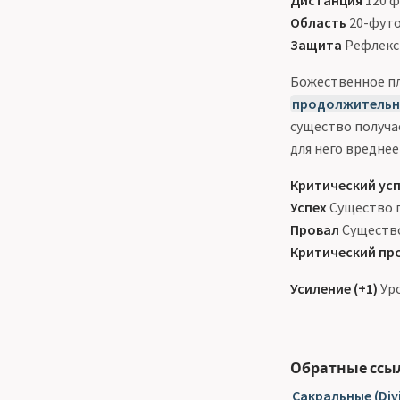
Дистанция
120 
Область
20-фут
Защита
Рефлекс
Божественное пл
продолжительн
существо получа
для него вреднее
Критический ус
Успех
Существо п
Провал
Существо
Критический пр
Усиление (+1)
Уро
Обратные ссы
Сакральные (Div