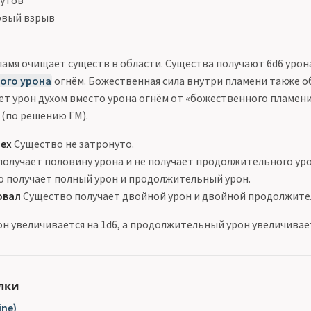
футов
овый взрыв
амя очищает существ в области. Существа получают 6d6 урона
ого урона
огнём. Божественная сила внутри пламени также о
ет урон духом вместо урона огнём от «божественного пламени»
 (по решению ГМ).
пех
Существо не затронуто.
олучает половину урона и не получает продолжительного уро
 получает полный урон и продолжительный урон.
овал
Существо получает двойной урон и двойной продолжите
н увеличивается на 1d6, а продолжительный урон увеличивает
лки
ine)