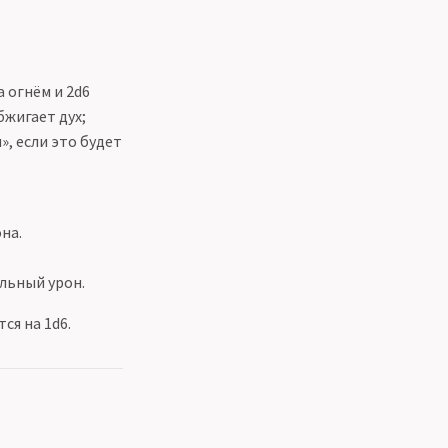
 огнём и 2d6
бжигает дух;
, если это будет
на.
льный урон.
ся на 1d6.