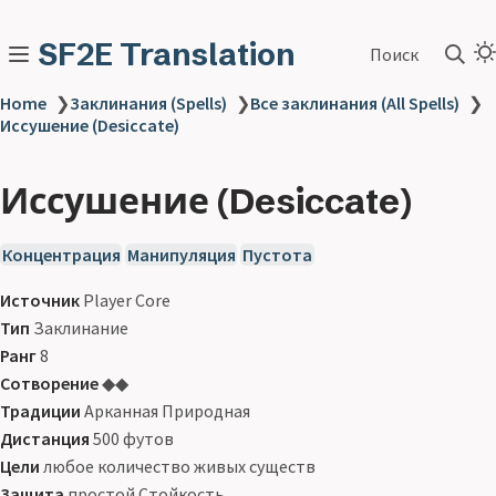
SF2E Translation
Поиск
Home
❯
Заклинания (Spells)
❯
Все заклинания (All Spells)
❯
Иссушение (Desiccate)
Иссушение (Desiccate)
Концентрация
Манипуляция
Пустота
Источник
Player Core
Тип
Заклинание
Ранг
8
Сотворение
◆◆
Традиции
Арканная Природная
Дистанция
500 футов
Цели
любое количество живых существ
Защита
простой Стойкость