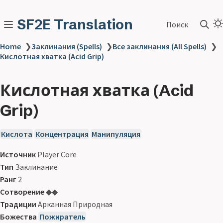
SF2E Translation
Поиск
Home
❯
Заклинания (Spells)
❯
Все заклинания (All Spells)
❯
Кислотная хватка (Acid Grip)
Кислотная хватка (Acid
Grip)
Кислота
Концентрация
Манипуляция
Источник
Player Core
Тип
Заклинание
Ранг
2
Сотворение
◆◆
Традиции
Арканная Природная
Божества
Пожиратель