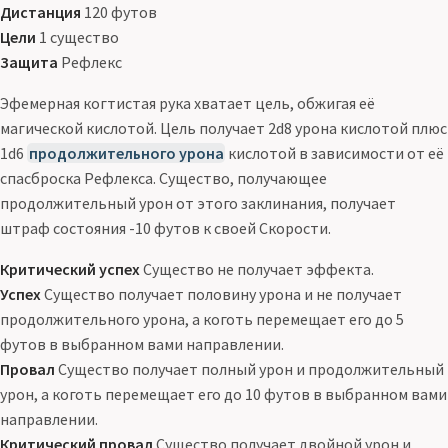
Дистанция
120 футов
Цели
1 существо
Защита
Рефлекс
Эфемерная когтистая рука хватает цель, обжигая её
магической кислотой. Цель получает 2d8 урона кислотой плюс
1d6
продолжительного урона
кислотой в зависимости от её
спасброска Рефлекса. Существо, получающее
продолжительный урон от этого заклинания, получает
штраф состояния -10 футов к своей Скорости.
Критический успех
Существо не получает эффекта.
Успех
Существо получает половину урона и не получает
продолжительного урона, а коготь перемещает его до 5
футов в выбранном вами направлении.
Провал
Существо получает полный урон и продолжительный
урон, а коготь перемещает его до 10 футов в выбранном вами
направлении.
Критический провал
Существо получает двойной урон и