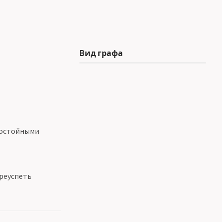
Вид графа
достойными
преуспеть