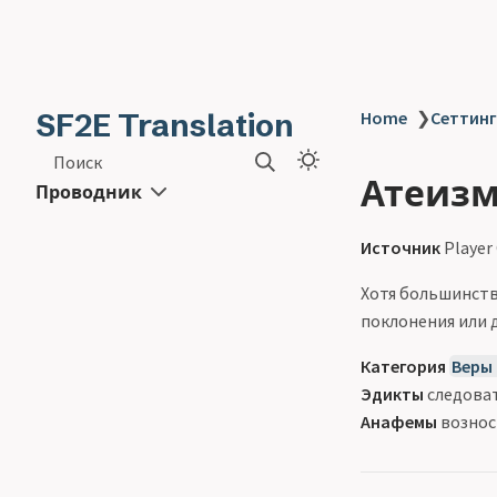
SF2E Translation
Home
❯
Сеттинг 
Поиск
Атеизм
Проводник
Источник
Player
Хотя большинств
поклонения или 
Категория
Веры
Эдикты
следоват
Анафемы
вознос