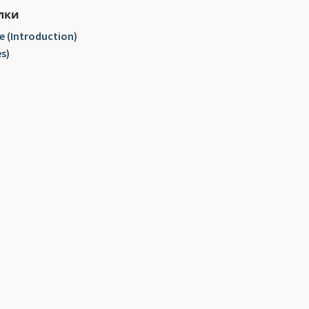
лки
е (Introduction)
s)