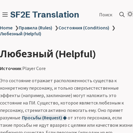
SF2E Translation
Поиск
Home
❯
Правила (Rules)
❯
Состояния (Conditions)
❯
Любезный (Helpful)
Любезный (Helpful)
Источник
Player Core
Это состояние отражает расположенность существа к
конкретному персонажу, и только сверхъестественные
эффекты (например, заклинание) могут наложить это
состояние на ПИ. Существо, которое является любезным к
персонажу, стремится активно помогать ему. Оно примет
разумные
Просьбы (Request) ◆
от этого персонажа, если
такие просьбы не идут вразрез с целями или качеством жизни
любезного существа. Если персонаж (или один из его