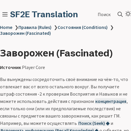
SF2E Translation
Поиск
Home
❯
Правила (Rules)
❯
Состояния (Conditions)
❯
Заворожен (Fascinated)
Заворожен (Fascinated)
Источник
Player Core
Вы вынуждены сосредоточить своё внимание на чём-то, что
отвлекает вас от всего остального вокруг. Вы получаете
штраф состояния -2 к проверкам Восприятия и Навыков и не
можете использовать действия с признаком
концентрация
,
если только они (или их предполагаемые последствия) не
связаны с предметом вашего заворожения, как решит ГМ.
Например, вы можете осуществлять
Поиск (Seek) ◆
и
Вспомнить информацию (Recall Knowledge) ◆
о субъекте, но,