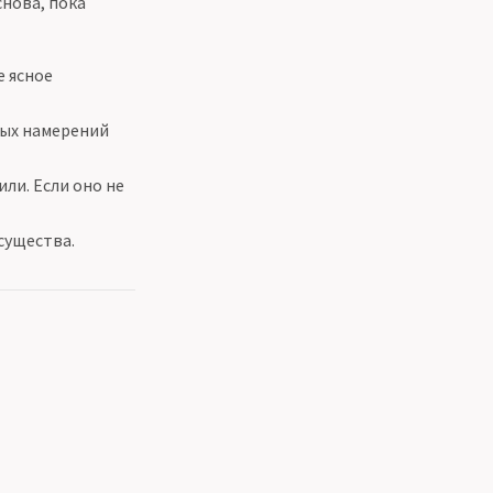
нова, пока
е ясное
чных намерений
ли. Если оно не
существа.