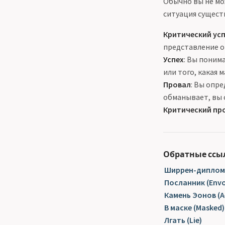
Обычно вы не мо
ситуация сущест
Критический ус
представление о
Успех
: Вы поним
или того, какая 
Провал
: Вы опр
обманывает, вы с
Критический пр
Обратные ссы
Ширрен-дипломат
Посланник (Envo
Камень Эонов (A
В маске (Masked)
Лгать (Lie)