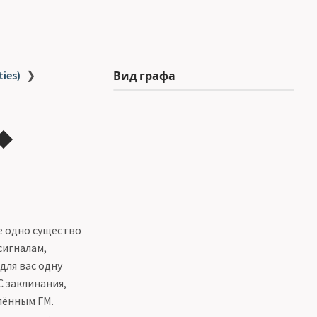
ties)
❯
Вид графа
◆
е одно существо
сигналам,
для вас одну
С заклинания,
лённым ГМ.