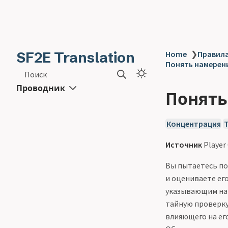
SF2E Translation
Home
❯
Правила
Понять намерени
Поиск
Проводник
Понять
Концентрация
Источник
Player
Вы пытаетесь по
и оцениваете его
указывающим на 
тайную проверку
влияющего на ег