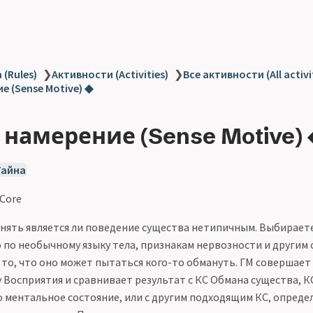
 (Rules)
❯
Активности (Activities)
❯
Все активности (All activi
е (Sense Motive) ◆
 намерение (Sense Motive) 
Тайна
 Core
нять является ли поведение существа нетипичным. Выбирает
 по необычному языку тела, признакам нервозности и другим 
то, что оно может пытаться кого-то обмануть. ГМ совершает 
 Восприятия и сравнивает результат с КС Обмана существа, К
о ментальное состояние, или с другим подходящим КС, опреде