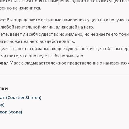
жете пытаться Понять намерение одного и того же существа с
венно не изменится.
пех
: Вы определяете истинные намерения существа и получает
 любой ментальной магии, влияющей на него.
аете, ведёт ли себя существо нормально, но не знаете его то
магия может на него воздействовать.
еделяете, во что обманывающее существо хочет, чтобы вы вери
читаете, что оно ведёт себя нормально.
овал
: У вас складывается ложное представление о намерениях 
лки
 (Courtier Shirren)
y)
eon Stone)