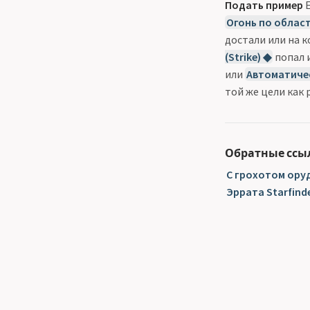
Подать пример
Е
Огонь по области
достали или на 
(Strike) ◆
попал 
или
Автоматичес
той же цели как 
Обратные ссы
С грохотом оруд
Эррата Starfinde