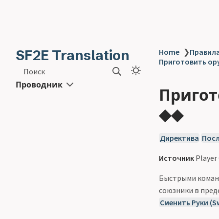
SF2E Translation
Home
❯
Правила
Приготовить ору
Поиск
Проводник
Пригот
◆◆
Директива
Пос
Источник
Player
Быстрыми команд
союзники в пред
Сменить Руки (S