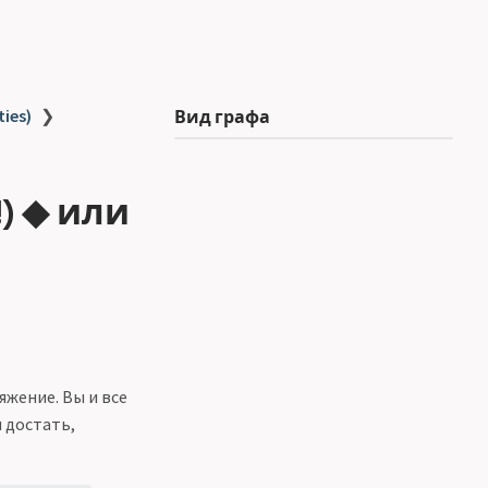
ties)
❯
Вид графа
) ◆ или
жение. Вы и все
ы достать,