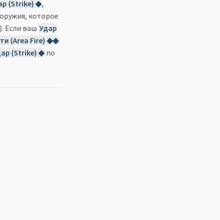
р (Strike) ◆
,
 оружия, которое
). Если ваш
Удар
и (Area Fire) ◆◆
ар (Strike) ◆
по