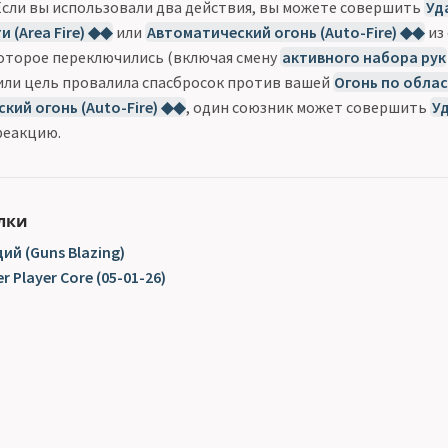
сли вы использовали два действия, вы можете совершить
Уда
 (Area Fire) ◆◆
или
Автоматический огонь (Auto-Fire) ◆◆
из
которое переключились (включая смену
активного набора рук
или цель провалила спасбросок против вашей
Огонь по област
кий огонь (Auto-Fire) ◆◆
, один союзник может совершить
Уд
реакцию.
лки
ий (Guns Blazing)
r Player Core (05-01-26)