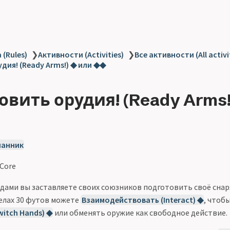
 (Rules)
❯
Активности (Activities)
❯
Все активности (All activi
дия! (Ready Arms!) ◆ или ◆◆
овить орудия! (Ready Arms!
ланник
 Core
ами вы заставляете своих союзников подготовить своё снаря
елах 30 футов можете
Взаимодействовать (Interact) ◆
, чтоб
witch Hands) ◆
или обменять оружие как свободное действие.