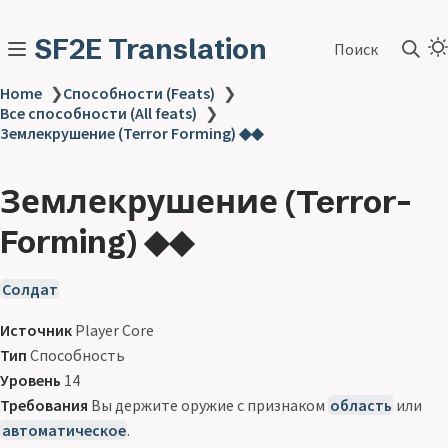
SF2E Translation
Поиск
Home
❯
Способности (Feats)
❯
Все способности (All feats)
❯
Землекрушение (Terror Forming) ◆◆
Землекрушение (Terror-
Forming) ◆◆
Солдат
Источник
Player Core
Тип
Способность
Уровень
14
Требования
Вы держите оружие с признаком
область
или
автоматическое
.