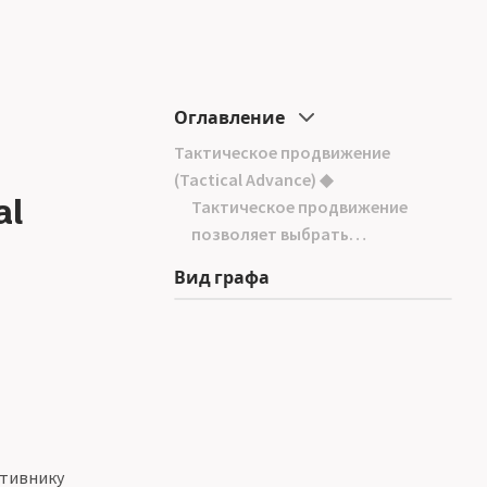
Оглавление
Тактическое продвижение
(Tactical Advance) ◆
al
Тактическое продвижение
позволяет выбрать…
Вид графа
отивнику