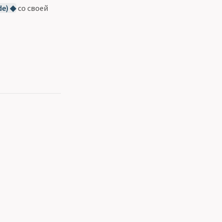
de) ◆
со своей