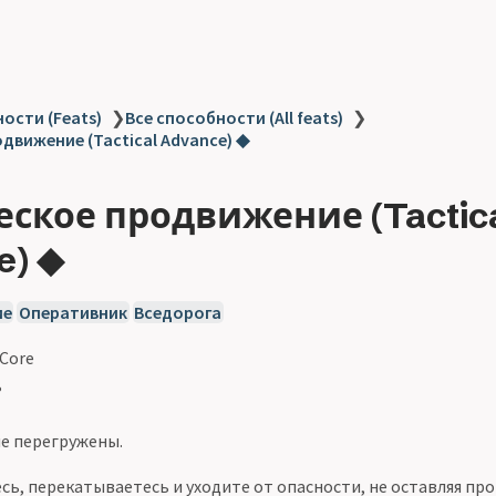
ости (Feats)
❯
Все способности (All feats)
❯
движение (Tactical Advance) ◆
еское продвижение (Tactic
e) ◆
ие
Оперативник
Вседорога
 Core
ь
е перегружены.
сь, перекатываетесь и уходите от опасности, не оставляя пр