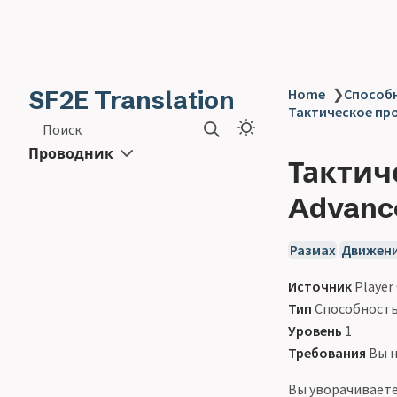
SF2E Translation
Home
❯
Способн
Тактическое про
Поиск
Проводник
Тактич
Advanc
Размах
Движен
Источник
Player
Тип
Способност
Уровень
1
Требования
Вы н
Вы уворачиваете