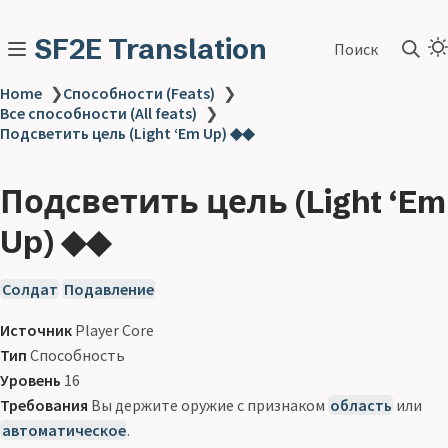
SF2E Translation
Поиск
Home
❯
Способности (Feats)
❯
Все способности (All feats)
❯
Подсветить цель (Light ‘Em Up) ◆◆
Подсветить цель (Light ‘Em
Up) ◆◆
Солдат
Подавление
Источник
Player Core
Тип
Способность
Уровень
16
Требования
Вы держите оружие с признаком
область
или
автоматическое
.