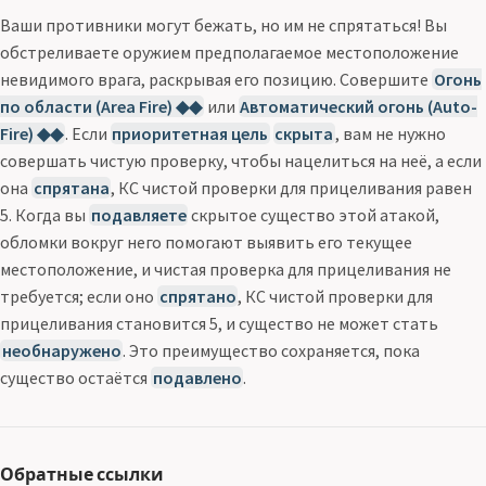
Ваши противники могут бежать, но им не спрятаться! Вы
обстреливаете оружием предполагаемое местоположение
невидимого врага, раскрывая его позицию. Совершите
Огонь
по области (Area Fire) ◆◆
или
Автоматический огонь (Auto-
Fire) ◆◆
. Если
приоритетная цель
скрыта
, вам не нужно
совершать чистую проверку, чтобы нацелиться на неё, а если
она
спрятана
, КС чистой проверки для прицеливания равен
5. Когда вы
подавляете
скрытое существо этой атакой,
обломки вокруг него помогают выявить его текущее
местоположение, и чистая проверка для прицеливания не
требуется; если оно
спрятано
, КС чистой проверки для
прицеливания становится 5, и существо не может стать
необнаружено
. Это преимущество сохраняется, пока
существо остаётся
подавлено
.
Обратные ссылки