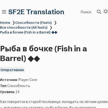
SF2E Translation
Поиск
Home
❯
Способности (Feats)
❯
Все способности (All feats)
❯
Рыба в бочке (Fish in a Barrel) ◆◆
Рыба в бочке (Fish in a
Barrel) ◆◆
Оперативник
Источник
Player Core
Тип
Способность
Уровень
14
Как говорится в старой пословице: попадать по лёгким целям
— всё равно что стрелять рыбу в бочке. Вы выполняете