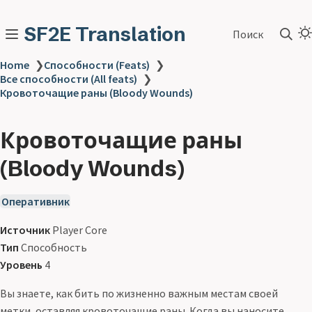
SF2E Translation
Поиск
Home
❯
Способности (Feats)
❯
Все способности (All feats)
❯
Кровоточащие раны (Bloody Wounds)
Кровоточащие раны
(Bloody Wounds)
Оперативник
Источник
Player Core
Тип
Способность
Уровень
4
Вы знаете, как бить по жизненно важным местам своей
метки, оставляя кровоточащие раны. Когда вы наносите