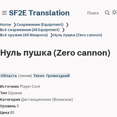
SF2E Translation
Поиск
Home
❯
Снаряжение (Equipment)
❯
Всё снаряжения (All Equipment)
❯
Всё оружие (All Weapons)
❯
Нуль пушка (Zero cannon)
Нуль пушка (Zero cannon)
Область
(линия)
Техно
Громоздкий
Источник
Player Core
Тип
Оружие
Категория
Дистанционное (Воинское)
Уровень
0
Цена
80