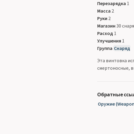
Перезарядка
1
Масса
2
Руки
2
Магазин
30 снар
Расход
1
Улучшения
1
Группа
Снаряд
Эта винтовка ис
смертоносные, в
Обратные ссы
Оружие (Weapon