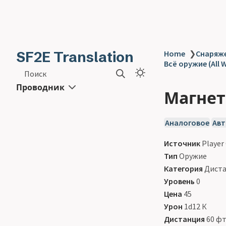
SF2E Translation
Home
❯
Снаряже
Всё оружие (All 
Поиск
Проводник
Магнета
Аналоговое
Авт
Источник
Player
Тип
Оружие
Категория
Диста
Уровень
0
Цена
45
Урон
1d12 К
Дистанция
60 фт