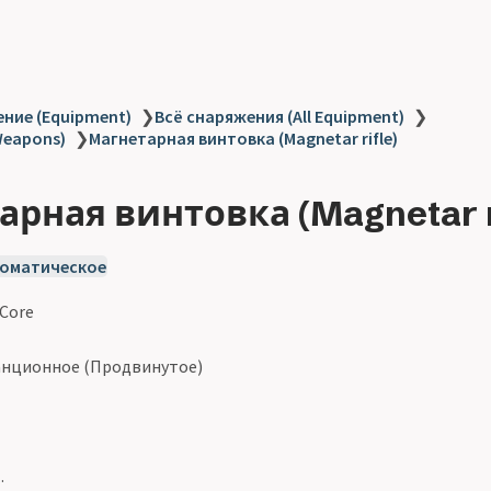
ние (Equipment)
❯
Всё снаряжения (All Equipment)
❯
Weapons)
❯
Магнетарная винтовка (Magnetar rifle)
рная винтовка (Magnetar ri
оматическое
 Core
нционное (Продвинутое)
.