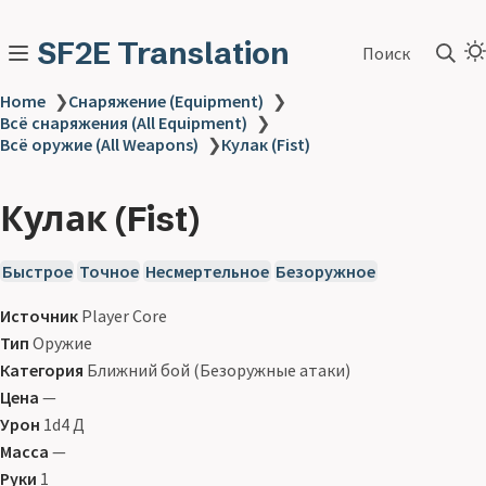
SF2E Translation
Поиск
Home
❯
Снаряжение (Equipment)
❯
Всё снаряжения (All Equipment)
❯
Всё оружие (All Weapons)
❯
Кулак (Fist)
Кулак (Fist)
Быстрое
Точное
Несмертельное
Безоружное
Источник
Player Core
Тип
Оружие
Категория
Ближний бой (Безоружные атаки)
Цена
—
Урон
1d4 Д
Масса
—
Руки
1