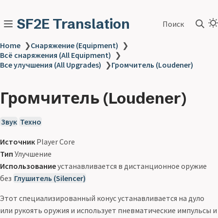
SF2E Translation
Поиск
Home
❯
Снаряжение (Equipment)
❯
Всё снаряжения (All Equipment)
❯
Все улучшения (All Upgrades)
❯
Громчитель (Loudener)
Громчитель (Loudener)
Звук
Техно
Источник
Player Core
Тип
Улучшение
Использование
устанавливается в дистанционное оружие
без
Глушитель (Silencer)
Этот специализированный конус устанавливается на дуло
или рукоять оружия и использует пневматические импульсы и