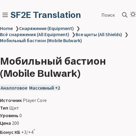
SF2E Translation
Поиск
Home
❯
Снаряжение (Equipment)
❯
Всё снаряжения (All Equipment)
❯
Все щиты (All Shields)
❯
Мобильный бастион (Mobile Bulwark)
Мобильный бастион
(Mobile Bulwark)
Аналоговое
Массивный +2
Источник
Player Core
Тип
Щит
Уровень
0
Цена
200
*
Бонус КБ
+3/+4