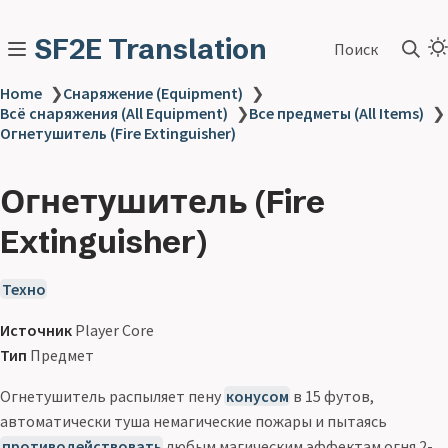
SF2E Translation
Поиск
Home
❯
Снаряжение (Equipment)
❯
Всё снаряжения (All Equipment)
❯
Все предметы (All Items)
❯
Огнетушитель (Fire Extinguisher)
Огнетушитель (Fire
Extinguisher)
Техно
Источник
Player Core
Тип
Предмет
Огнетушитель распыляет пену
конусом
в 15 футов,
автоматически туша немагические пожары и пытаясь
противодействовать
любым магическим эффектам огня 2-