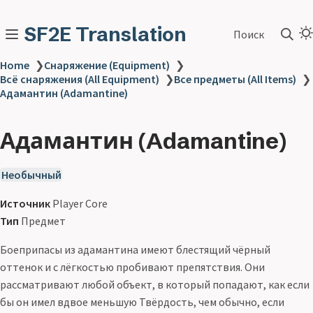
SF2E Translation
Поиск
Home
❯
Снаряжение (Equipment)
❯
Всё снаряжения (All Equipment)
❯
Все предметы (All Items)
❯
Адамантин (Adamantine)
Адамантин (Adamantine)
Необычный
Источник
Player Core
Тип
Предмет
Боеприпасы из адамантина имеют блестящий чёрный
оттенок и с лёгкостью пробивают препятствия. Они
рассматривают любой объект, в который попадают, как если
бы он имел вдвое меньшую Твёрдость, чем обычно, если