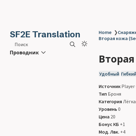
SF2E Translation
Home
❯
Снаряже
Вторая кожа (Se
Поиск
Проводник
Вторая 
Удобный
Гибки
Источник
Player
Тип
Броня
Категория
Лёгкая
Уровень
0
Цена
20
Бонус КБ
+1
Мод. Лвк.
+4