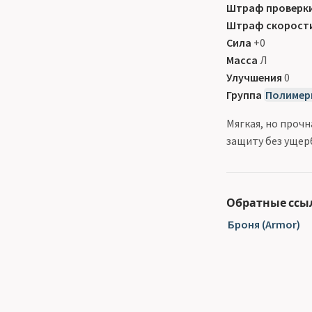
Штраф проверк
Штраф скорост
Сила
+0
Масса
Л
Улучшения
0
Группа
Полимер
Мягкая, но проч
защиту без ущер
Обратные ссы
Броня (Armor)