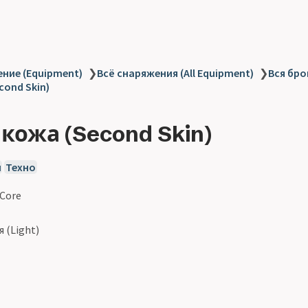
ние (Equipment)
❯
Всё снаряжения (All Equipment)
❯
Вся брон
cond Skin)
кожа (Second Skin)
й
Техно
 Core
 (Light)