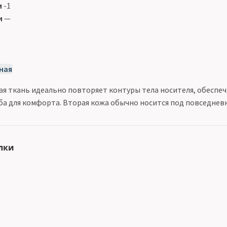
и
-1
и
—
ная
ная ткань идеально повторяет контуры тела носителя, обеспе
ба для комфорта. Вторая кожа обычно носится под повседнев
лки