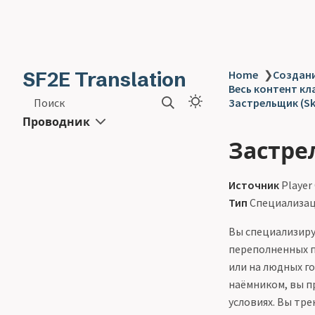
SF2E Translation
Home
❯
Создани
Весь контент кла
Поиск
Застрельщик (Sk
Проводник
Застре
Источник
Player
Тип
Специализац
Вы специализиру
переполненных п
или на людных г
наёмником, вы п
условиях. Вы тр