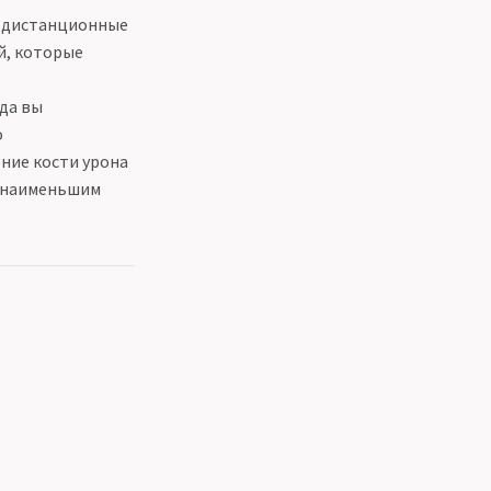
и дистанционные
й, которые
да вы
о
ение кости урона
с наименьшим