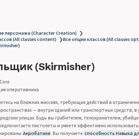
е персонажа (Character Creation)
❯
ссов (All classes content)
❯
Все опции классов (All classes opt
irmisher)
льщик (Skirmisher)
 Core
ия оперативника
етесь на ближних миссиях, требующих действий в ограниченн
ространствах — внутри зданий или транспортных средств, в у
ородских улицах. Будь вы грабителем, телохранителем, убийц
редпочитаете пистолеты и умеете эффективно использовать 
енированы
Акробатике
. Вы получаете
способность Навыка д