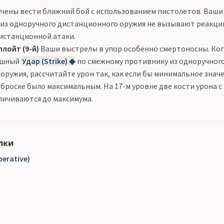
чены вести ближний бой с использованием пистолетов. Ваш
из одноручного дистанционного оружия не вызывают реакци
дистанционной атаки.
лойт (9-й)
Ваши выстрелы в упор особенно смертоносны. Ког
ешный
Удар (Strike) ◆
по смежному противнику из одноручног
оружия, рассчитайте урон так, как если бы минимальное знач
 броске было максимальным. На 17-м уровне две кости урона 
личиваются до максимума.
лки
erative)