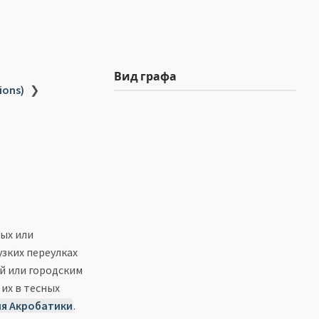
Вид графа
ions)
❯
ых или
зких переулках
ей или городским
их в тесных
ля Акробатики
.