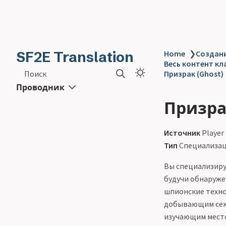
SF2E Translation
Home
❯
Создани
Весь контент кла
Поиск
Призрак (Ghost)
Проводник
Призра
Источник
Player
Тип
Специализац
Вы специализиру
будучи обнаруже
шпионские техно
добывающим сек
изучающим место