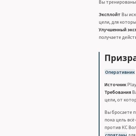
Вы тренирован
Эксплойт
Вы иск
цели, для котор
Улучшенный эксп
получаете дейс
Призра
Оперативник
Источник
Play
Требования
В
цели, от кото
Вы бросаете п
пока цель всё
против КС Вол
спрятаны
для