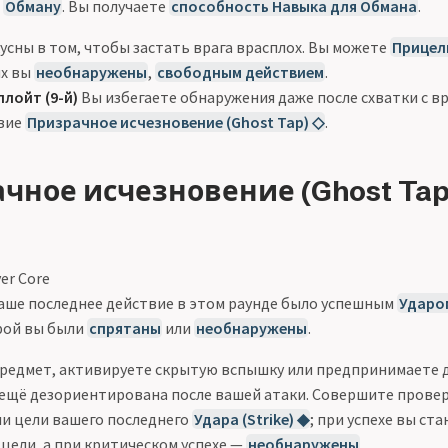
ы
Обману
. Вы получаете
способность Навыка для Обмана
.
усны в том, чтобы застать врага врасплох. Вы можете
Прицели
ых вы
необнаружены
,
свободным действием
.
лойт (9-й)
Вы избегаете обнаружения даже после схватки с вр
твие
Призрачное исчезновение (Ghost Tap) ◇
.
чное исчезновение (Ghost Tap
er Core
аше последнее действие в этом раунде было успешным
Ударом
рой вы были
спрятаны
или
необнаружены
.
редмет, активируете скрытую вспышку или предпринимаете д
 ещё дезориентирована после вашей атаки. Совершите прове
и цели вашего последнего
Удара (Strike) ◆
; при успехе вы ст
 цели, а при критическом успехе —
необнаружены
.