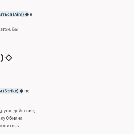
ться (Aim) ◆
в
агом. Вы
) ◇
 (Strike) ◆
по
ругое действие,
рку Обмана
ановитесь