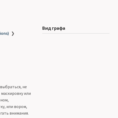
Вид графа
ions)
❯
 выбраться, не
 маскировку или
оном,
у, или вором,
гать внимания.