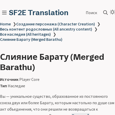
SF2E Translation
Поиск
Home
❯
Создание персонажа (Character Creation)
❯
Весь контент родословных (All ancestry content)
❯
Все наследия (All heritages)
❯
Слияние Барату (Merged Barathu)
Слияние Барату (Merged
Barathu)
Источник
Player Core
Тип
Наследие
Вы — уникальное существо, образованное из постоянного
союза двух или более Барату, которым настолько по душе сам
акт объединения, что они решили не возвращаться к