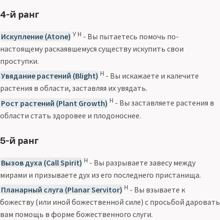
4-й ранг
У Н
Искупление (Atone)
- Вы пытаетесь помочь по-
настоящему раскаявшемуся существу искупить свои
проступки.
Н
Увядание растений (Blight)
- Вы искажаете и калечите
растения в области, заставляя их увядать.
Н
Рост растений (Plant Growth)
- Вы заставляете растения в
области стать здоровее и плодоноснее.
5-й ранг
Н
Вызов духа (Call Spirit)
- Вы разрываете завесу между
мирами и призываете дух из его последнего пристанища.
Н
Планарный слуга (Planar Servitor)
- Вы взываете к
божеству (или иной божественной силе) с просьбой даровать
вам помощь в форме божественного слуги.