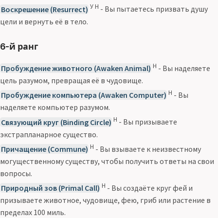
У Н
Воскрешение (Resurrect)
- Вы пытаетесь призвать душу
цели и вернуть её в тело.
6-й ранг
Н
Пробуждение животного (Awaken Animal)
- Вы наделяете
цель разумом, превращая её в чудовище.
Н
Пробуждение компьютера (Awaken Computer)
- Вы
наделяете компьютер разумом.
Н
Связующий круг (Binding Circle)
- Вы призываете
экстрапланарное существо.
Н
Причащение (Commune)
- Вы взываете к неизвестному
могущественному существу, чтобы получить ответы на свои
вопросы.
Н
Природный зов (Primal Call)
- Вы создаёте круг фей и
призываете животное, чудовище, фею, гриб или растение в
пределах 100 миль.