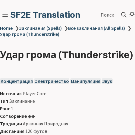
SF2E Translation
Поиск
Home
❯
Заклинания (Spells)
❯
Все заклинания (All Spells)
❯
Удар грома (Thunderstrike)
Удар грома (Thunderstrike)
Концентрация
Электричество
Манипуляция
Звук
Источник
Player Core
Тип
Заклинание
Ранг
1
Сотворение
◆◆
Традиции
Арканная Природная
Дистанция
120 футов