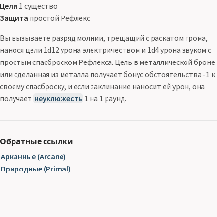
Цели
1 существо
Защита
простой Рефлекс
Вы вызываете разряд молнии, трещащий с раскатом грома,
нанося цели 1d12 урона электричеством и 1d4 урона звуком с
простым спасброском Рефлекса. Цель в металлической броне
или сделанная из металла получает бонус обстоятельства -1 к
своему спасброску, и если заклинание наносит ей урон, она
получает
неуклюжесть
1 на 1 раунд.
Обратные ссылки
Арканные (Arcane)
Природные (Primal)