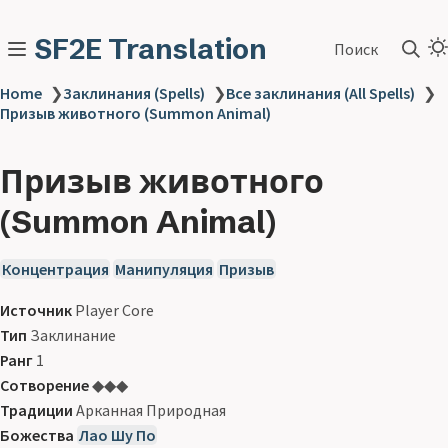
SF2E Translation
Поиск
Home
❯
Заклинания (Spells)
❯
Все заклинания (All Spells)
❯
Призыв животного (Summon Animal)
Призыв животного
(Summon Animal)
Концентрация
Манипуляция
Призыв
Источник
Player Core
Тип
Заклинание
Ранг
1
Сотворение
◆◆◆
Традиции
Арканная Природная
Божества
Лао Шу По