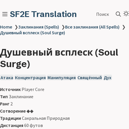
SF2E Translation
Поиск
Home
❯
Заклинания (Spells)
❯
Все заклинания (All Spells)
❯
Душевный всплеск (Soul Surge)
Душевный всплеск (Soul
Surge)
Атака
Концентрация
Манипуляция
Свящённый
Дух
Источник
Player Core
Тип
Заклинание
Ранг
2
Сотворение
◆◆
Традиции
Сакральная Природная
Дистанция
60 футов