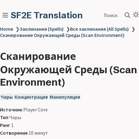
SF2E Translation
Поиск
Home
❯
Заклинания (Spells)
❯
Все заклинания (All Spells)
❯
Сканирование Окружающей Среды (Scan Environment)
Сканирование
Окружающей Среды (Scan
Environment)
Чары
Концентрация
Манипуляция
Источник
Player Core
Тип
Чары
Ранг
1
Сотворение
10 минут