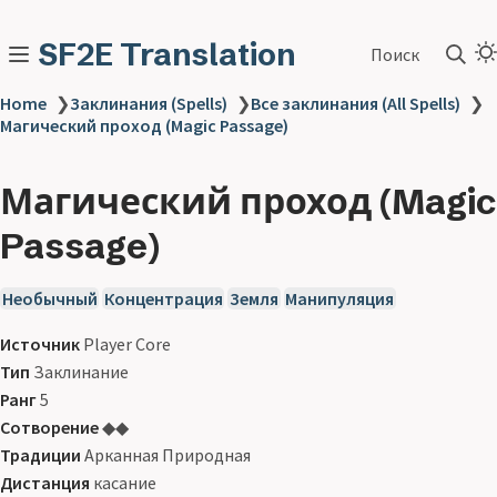
SF2E Translation
Поиск
Home
❯
Заклинания (Spells)
❯
Все заклинания (All Spells)
❯
Магический проход (Magic Passage)
Магический проход (Magic
Passage)
Необычный
Концентрация
Земля
Манипуляция
Источник
Player Core
Тип
Заклинание
Ранг
5
Сотворение
◆◆
Традиции
Арканная Природная
Дистанция
касание