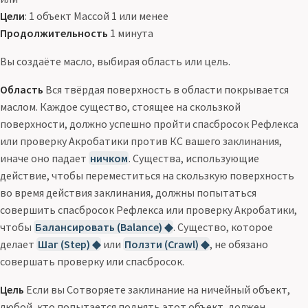
Цели
: 1 объект Массой 1 или менее
Продолжительность
1 минута
Вы создаёте масло, выбирая область или цель.
Область
Вся твёрдая поверхность в области покрывается
маслом. Каждое существо, стоящее на скользкой
поверхности, должно успешно пройти спасбросок Рефлекса
или проверку Акробатики против КС вашего заклинания,
иначе оно падает
ничком
. Существа, использующие
действие, чтобы переместиться на скользкую поверхность
во время действия заклинания, должны попытаться
совершить спасбросок Рефлекса или проверку Акробатики,
чтобы
Балансировать (Balance) ◆
. Существо, которое
делает
Шаг (Step) ◆
или
Ползти (Crawl) ◆
, не обязано
совершать проверку или спасбросок.
Цель
Если вы Сотворяете заклинание на ничейный объект,
любой, кто попытается поднять этот объект, должен