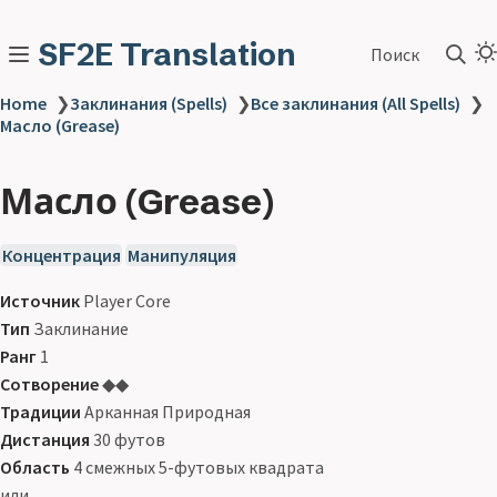
SF2E Translation
Поиск
Home
❯
Заклинания (Spells)
❯
Все заклинания (All Spells)
❯
Масло (Grease)
Масло (Grease)
Концентрация
Манипуляция
Источник
Player Core
Тип
Заклинание
Ранг
1
Сотворение
◆◆
Традиции
Арканная Природная
Дистанция
30 футов
Область
4 смежных 5-футовых квадрата
или