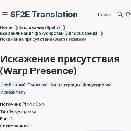
SF2E Translation
Поиск
Home
❯
Заклинания (Spells)
❯
Все заклинания фокусировки (All focus spells)
❯
Искажение присутствия (Warp Presence)
Искажение присутствия
(Warp Presence)
Необычный
Привязка
Концентрация
Фокусировка
Исказитель
Источник
Player Core
Тип
Фокусировка
Ранг
1
Сотворение
↩