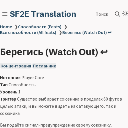
SF2E Translation
Поиск
Home
❯
Способности (Feats)
❯
Все способности (All feats)
❯
Берегись (Watch Out) ↩
Берегись (Watch Out) ↩
Концентрация
Посланник
Источник
Player Core
Тип
Способность
Уровень
1
Триггер
Существо выбирает союзника в пределах 60 футов
целью атаки, и вы можете видеть как атакующего, так и
союзника.
Вы подаёте сигнал-предупреждение своему союзнику,